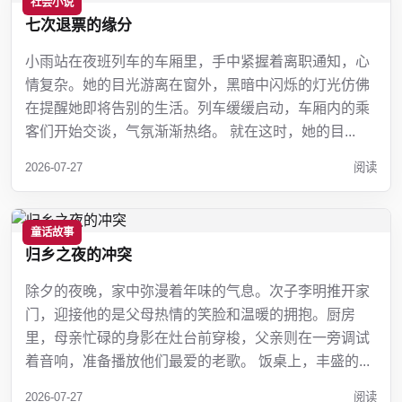
社会小说
七次退票的缘分
小雨站在夜班列车的车厢里，手中紧握着离职通知，心
情复杂。她的目光游离在窗外，黑暗中闪烁的灯光仿佛
在提醒她即将告别的生活。列车缓缓启动，车厢内的乘
客们开始交谈，气氛渐渐热络。 就在这时，她的目...
2026-07-27
阅读
童话故事
归乡之夜的冲突
除夕的夜晚，家中弥漫着年味的气息。次子李明推开家
门，迎接他的是父母热情的笑脸和温暖的拥抱。厨房
里，母亲忙碌的身影在灶台前穿梭，父亲则在一旁调试
着音响，准备播放他们最爱的老歌。 饭桌上，丰盛的...
2026-07-27
阅读