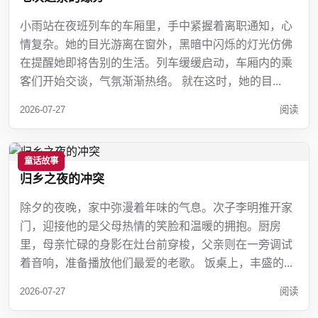
小雨站在夜班列车的车厢里，手中紧握着离职通知，心
情复杂。她的目光游离在窗外，黑暗中闪烁的灯光仿佛
在提醒她即将告别的生活。列车缓缓启动，车厢内的乘
客们开始交谈，气氛渐渐热络。 就在这时，她的目...
2026-07-27
阅读
童话故事
归乡之夜的冲突
除夕的夜晚，家中弥漫着年味的气息。次子李明推开家
门，迎接他的是父母热情的笑脸和温暖的拥抱。厨房
里，母亲忙碌的身影在灶台前穿梭，父亲则在一旁调试
着音响，准备播放他们最爱的老歌。 饭桌上，丰盛的...
2026-07-27
阅读