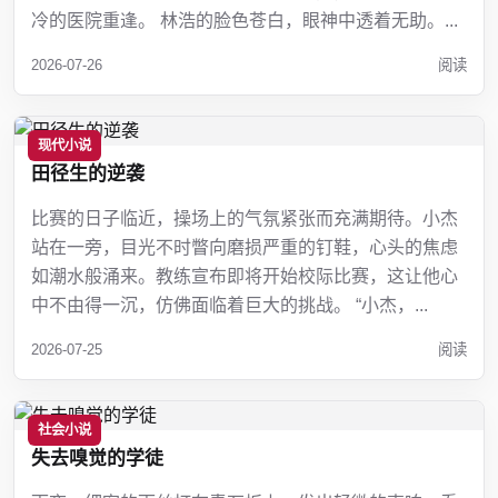
冷的医院重逢。 林浩的脸色苍白，眼神中透着无助。...
2026-07-26
阅读
现代小说
田径生的逆袭
比赛的日子临近，操场上的气氛紧张而充满期待。小杰
站在一旁，目光不时瞥向磨损严重的钉鞋，心头的焦虑
如潮水般涌来。教练宣布即将开始校际比赛，这让他心
中不由得一沉，仿佛面临着巨大的挑战。 “小杰，...
2026-07-25
阅读
社会小说
失去嗅觉的学徒