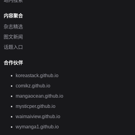
站内搜索
内容聚合
杂志精选
图文新闻
话题入口
合作伙伴
koreastack.github.io
comikz.github.io
mangaocean.github.io
mysticper.github.io
waimaiview.github.io
wymanga1.github.io