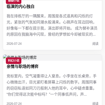
悬疑小说
临演的内心独白
我在排练厅的一隅醒来，周围是各式道具和闪烁的灯
光，紧张的气氛如同潮水般涌来。心跳声在耳边回响，
好像每一下都在提示我，演出即将开始。 成为替补演员
的原因在我脑海中闪现，曾经的梦想如今却被现实的...
2026-07-24
阅读
科幻小说
亲情与职场的博弈
竞标室内，空气凝重得让人窒息。小李坐在长桌旁，手
心微微出汗，目光紧盯着屏幕上闪烁的数字。周围同事
的窃窃私语如同刀刃般刺入他的耳中，心中疑虑重重。
“你们觉得这次能中标吗？”一个同事低声问，声...
2026-07-24
阅读