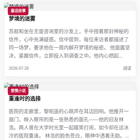
童话故事
梦境的迷雾
苏叙和坐在无窗咨询室的沙发上，手中捏着那封神秘的
信件，心中充满疑惑。信中提到，每位来访者都描述了
同一场梦，要求他在一周内解开梦境的秘密。 他面露坚
决，紧握信件，立即投入到调查之中。他内心燃起...
2026-07-26
阅读
爱情小说
重逢时的选择
医院的走廊里，黎昭遥的心跳声在耳边回响。他推开一
扇门，映入眼帘的是一张熟悉的面孔——他的旧友林
浩。两人曾在大学时光里一起嬉笑打闹，如今却在这冰
冷的医院重逢。 林浩的脸色苍白，眼神中透着无助。...