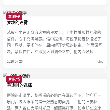
童话故事
梦境的迷雾
苏叙和坐在无窗咨询室的沙发上，手中捏着那封神秘的
信件，心中充满疑惑。信中提到，每位来访者都描述了
同一场梦，要求他在一周内解开梦境的秘密。 他面露坚
决，紧握信件，立即投入到调查之中。他内心燃起...
2026-07-26
阅读
爱情小说
重逢时的选择
医院的走廊里，黎昭遥的心跳声在耳边回响。他推开一
扇门，映入眼帘的是一张熟悉的面孔——他的旧友林
浩。两人曾在大学时光里一起嬉笑打闹，如今却在这冰