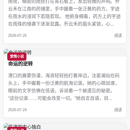
雨夜，细密的雨丝打在青石板上，发出轻微的声响。乔
云禾在江南的药铺里，手中握着一张泛黄的药方，字迹
在雨水的浸润下若隐若现。 他俯身细看，药方上的字迹
在雨珠的侵袭下逐渐显露。乔云禾的眉头紧锁，心...
2026-07-25
阅读
爱情小说
命运的逆转
港口的晨雾弥漫，海浪轻轻拍打着岸边，沈星澜站在码
头上，手中握着一份泛黄的航海记录。她的心跳加速，
眼前的文字仿佛在低语，诉说着一个被遗忘的秘密。
“这份记录……可能会改变一切。”她自言自语，目...
2026-07-24
阅读