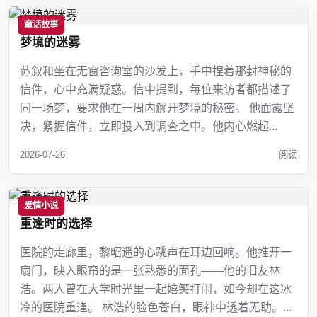
童话故事
梦境的迷雾
苏叙和坐在无窗咨询室的沙发上，手中捏着那封神秘的
信件，心中充满疑惑。信中提到，每位来访者都描述了
同一场梦，要求他在一周内解开梦境的秘密。 他面露坚
决，紧握信件，立即投入到调查之中。他内心燃起...
2026-07-26
阅读
爱情小说
重逢时的选择
医院的走廊里，黎昭遥的心跳声在耳边回响。他推开一
扇门，映入眼帘的是一张熟悉的面孔——他的旧友林
浩。两人曾在大学时光里一起嬉笑打闹，如今却在这冰
冷的医院重逢。 林浩的脸色苍白，眼神中透着无助。...