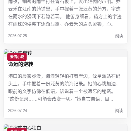
雨夜，细密的雨丝打在青石板上，发出轻微的声响。乔
云禾在江南的药铺里，手中握着一张泛黄的药方，字迹
在雨水的浸润下若隐若现。 他俯身细看，药方上的字迹
在雨珠的侵袭下逐渐显露。乔云禾的眉头紧锁，心...
2026-07-25
阅读
爱情小说
命运的逆转
港口的晨雾弥漫，海浪轻轻拍打着岸边，沈星澜站在码
头上，手中握着一份泛黄的航海记录。她的心跳加速，
眼前的文字仿佛在低语，诉说着一个被遗忘的秘密。
“这份记录……可能会改变一切。”她自言自语，目...
2026-07-24
阅读