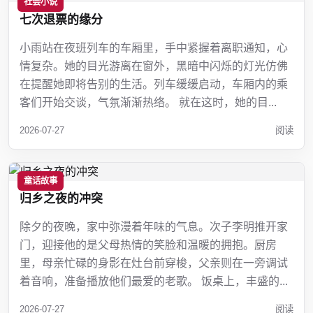
社会小说
七次退票的缘分
小雨站在夜班列车的车厢里，手中紧握着离职通知，心
情复杂。她的目光游离在窗外，黑暗中闪烁的灯光仿佛
在提醒她即将告别的生活。列车缓缓启动，车厢内的乘
客们开始交谈，气氛渐渐热络。 就在这时，她的目...
2026-07-27
阅读
童话故事
归乡之夜的冲突
除夕的夜晚，家中弥漫着年味的气息。次子李明推开家
门，迎接他的是父母热情的笑脸和温暖的拥抱。厨房
里，母亲忙碌的身影在灶台前穿梭，父亲则在一旁调试
着音响，准备播放他们最爱的老歌。 饭桌上，丰盛的...
2026-07-27
阅读