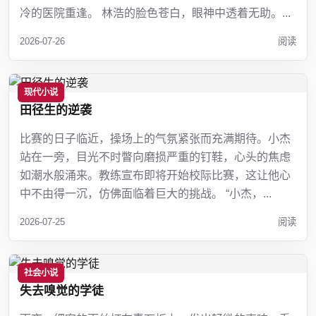
冷的医院重逢。 林浩的脸色苍白，眼神中透着无助。...
2026-07-26
阅读
现代小说
田径生的逆袭
比赛的日子临近，操场上的气氛紧张而充满期待。小杰
站在一旁，目光不时瞥向磨损严重的钉鞋，心头的焦虑
如潮水般涌来。教练宣布即将开始校际比赛，这让他心
中不由得一沉，仿佛面临着巨大的挑战。 “小杰，...
2026-07-25
阅读
社会小说
失去嗅觉的学徒