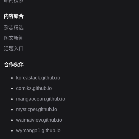
站内搜索
内容聚合
杂志精选
图文新闻
话题入口
合作伙伴
koreastack.github.io
comikz.github.io
mangaocean.github.io
mysticper.github.io
waimaiview.github.io
wymanga1.github.io