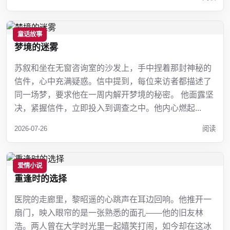
童话故事
梦境的迷雾
苏叙和坐在无窗咨询室的沙发上，手中捏着那封神秘的
信件，心中充满疑惑。信中提到，每位来访者都描述了
同一场梦，要求他在一周内解开梦境的秘密。 他面露坚
决，紧握信件，立即投入到调查之中。他内心燃起...
2026-07-26
阅读
爱情小说
重逢时的选择
医院的走廊里，黎昭遥的心跳声在耳边回响。他推开一
扇门，映入眼帘的是一张熟悉的面孔——他的旧友林
浩。两人曾在大学时光里一起嬉笑打闹，如今却在这冰