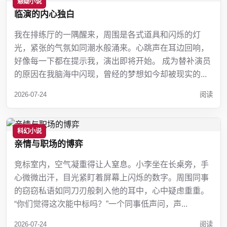
悬疑小说
临演的内心独白
我在排练厅的一隅醒来，周围是各式道具和闪烁的灯
光，紧张的气氛如同潮水般涌来。心跳声在耳边回响，
好像每一下都在提示我，演出即将开始。 成为替补演员
的原因在我脑海中闪现，曾经的梦想如今却被现实的...
2026-07-24
阅读
科幻小说
亲情与职场的博弈
竞标室内，空气凝重得让人窒息。小李坐在长桌旁，手
心微微出汗，目光紧盯着屏幕上闪烁的数字。周围同事
的窃窃私语如同刀刃般刺入他的耳中，心中疑虑重重。
“你们觉得这次能中标吗？”一个同事低声问，声...
2026-07-24
阅读