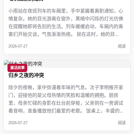
小雨站在夜班列车的车厢里，手中紧握着离职通知，心
情复杂。她的目光游离在窗外，黑暗中闪烁的灯光仿佛
在提醒她即将告别的生活。列车缓缓启动，车厢内的乘
客们开始交谈，气氛渐渐热络。 就在这时，她的目...
2026-07-27
阅读
童话故事
归乡之夜的冲突
除夕的夜晚，家中弥漫着年味的气息。次子李明推开家
门，迎接他的是父母热情的笑脸和温暖的拥抱。厨房
里，母亲忙碌的身影在灶台前穿梭，父亲则在一旁调试
着音响，准备播放他们最爱的老歌。 饭桌上，丰盛的...
2026-07-27
阅读