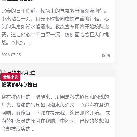
比赛的日子临近，操场上的气氛紧张而充满期待。
小杰站在一旁，目光不时瞥向磨损严重的钉鞋，心
头的焦虑如潮水般涌来。教练宣布即将开始校际比
赛，这让他心中不由得一沉，仿佛面临着巨大的挑
战。 “小杰，...
2026-07-25
阅读
悬疑小说
临演的内心独白
我在排练厅的一隅醒来，周围是各式道具和闪烁的
灯光，紧张的气氛如同潮水般涌来。心跳声在耳边
回响，好像每一下都在提示我，演出即将开始。 成
为替补演员的原因在我脑海中闪现，曾经的梦想如
今却被现实的...