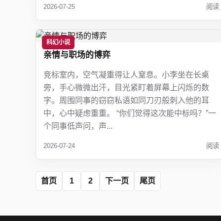
2026-07-25
阅读
科幻小说
亲情与职场的博弈
竞标室内，空气凝重得让人窒息。小李坐在长桌
旁，手心微微出汗，目光紧盯着屏幕上闪烁的数
字。周围同事的窃窃私语如同刀刃般刺入他的耳
中，心中疑虑重重。 “你们觉得这次能中标吗？”一
个同事低声问，声...
2026-07-24
阅读
首页
1
2
下一页
尾页