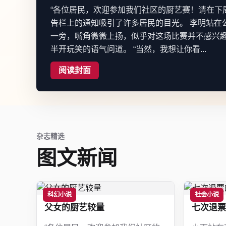
“各位居民，欢迎参加我们社区的厨艺赛！请在下
告栏上的通知吸引了许多居民的目光。 李明站在
一旁，嘴角微微上扬，似乎对这场比赛并不感兴趣
半开玩笑的语气问道。 “当然，我想让你看...
阅读封面
杂志精选
图文新闻
科幻小说
社会小说
父女的厨艺较量
七次退票