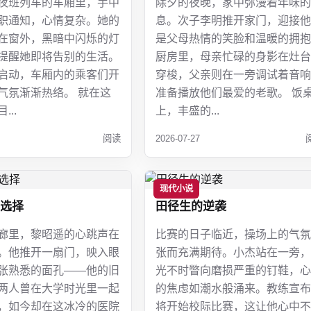
夜班列车的车厢里，手中
除夕的夜晚，家中弥漫着年味的
职通知，心情复杂。她的
息。次子李明推开家门，迎接他
在窗外，黑暗中闪烁的灯
是父母热情的笑脸和温暖的拥抱
提醒她即将告别的生活。
厨房里，母亲忙碌的身影在灶台
启动，车厢内的乘客们开
穿梭，父亲则在一旁调试着音响
气氛渐渐热络。 就在这
准备播放他们最爱的老歌。 饭
...
上，丰盛的...
阅读
2026-07-27
现代小说
选择
田径生的逆袭
廊里，黎昭遥的心跳声在
比赛的日子临近，操场上的气氛
。他推开一扇门，映入眼
张而充满期待。小杰站在一旁，
张熟悉的面孔——他的旧
光不时瞥向磨损严重的钉鞋，心
两人曾在大学时光里一起
的焦虑如潮水般涌来。教练宣布
，如今却在这冰冷的医院
将开始校际比赛，这让他心中不