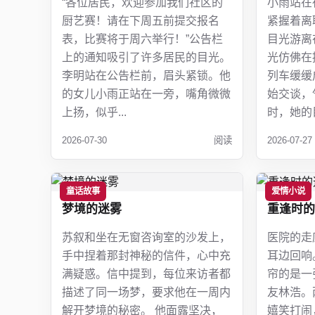
“各位居民，欢迎参加我们社区的
小雨站在
厨艺赛！请在下周五前提交报名
紧握着离
表，比赛将于周六举行！”公告栏
目光游离
上的通知吸引了许多居民的目光。
光仿佛在
李明站在公告栏前，眉头紧锁。他
列车缓缓
的女儿小雨正站在一旁，嘴角微微
始交谈，
上扬，似乎...
时，她的目
2026-07-30
阅读
2026-07-27
童话故事
爱情小说
梦境的迷雾
重逢时的
苏叙和坐在无窗咨询室的沙发上，
医院的走
手中捏着那封神秘的信件，心中充
耳边回响
满疑惑。信中提到，每位来访者都
帘的是一
描述了同一场梦，要求他在一周内
友林浩。
解开梦境的秘密。 他面露坚决，
嬉笑打闹