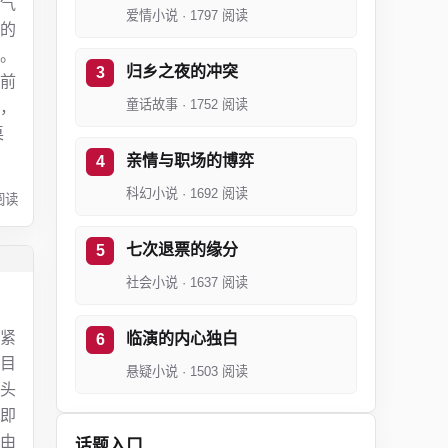
气
爱情小说 · 1797 阅读
的
。
归乡之夜的冲突
前
童话故事 · 1752 阅读
，
桌
亲情与职场的博弈
科幻小说 · 1692 阅读
阅读
七次退票的缘分
社会小说 · 1637 阅读
紧
临演的内心独白
目
悬疑小说 · 1503 阅读
头
即
由
话题入口