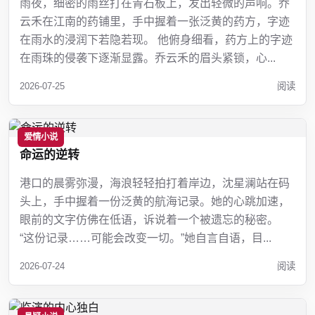
雨夜，细密的雨丝打在青石板上，发出轻微的声响。乔
云禾在江南的药铺里，手中握着一张泛黄的药方，字迹
在雨水的浸润下若隐若现。 他俯身细看，药方上的字迹
在雨珠的侵袭下逐渐显露。乔云禾的眉头紧锁，心...
2026-07-25
阅读
爱情小说
命运的逆转
港口的晨雾弥漫，海浪轻轻拍打着岸边，沈星澜站在码
头上，手中握着一份泛黄的航海记录。她的心跳加速，
眼前的文字仿佛在低语，诉说着一个被遗忘的秘密。
“这份记录……可能会改变一切。”她自言自语，目...
2026-07-24
阅读