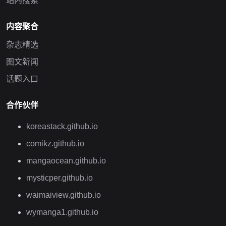
站内搜索
内容聚合
杂志精选
图文新闻
话题入口
合作伙伴
koreastack.github.io
comikz.github.io
mangaocean.github.io
mysticper.github.io
waimaiview.github.io
wymanga1.github.io