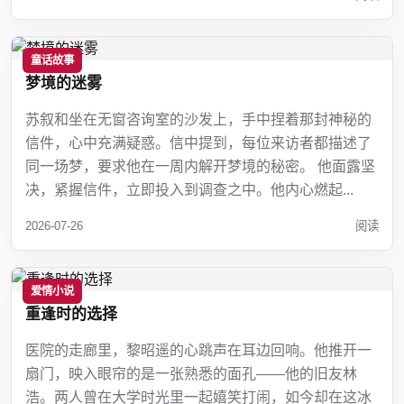
童话故事
梦境的迷雾
苏叙和坐在无窗咨询室的沙发上，手中捏着那封神秘的
信件，心中充满疑惑。信中提到，每位来访者都描述了
同一场梦，要求他在一周内解开梦境的秘密。 他面露坚
决，紧握信件，立即投入到调查之中。他内心燃起...
2026-07-26
阅读
爱情小说
重逢时的选择
医院的走廊里，黎昭遥的心跳声在耳边回响。他推开一
扇门，映入眼帘的是一张熟悉的面孔——他的旧友林
浩。两人曾在大学时光里一起嬉笑打闹，如今却在这冰