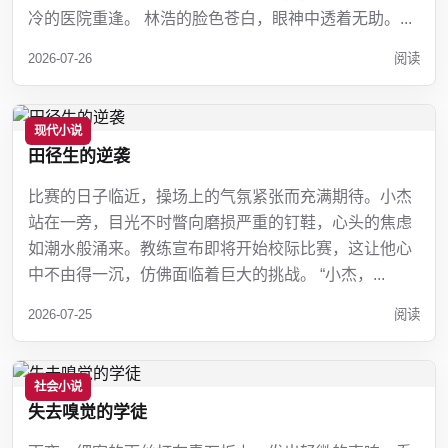
冷的医院重逢。 林浩的脸色苍白，眼神中透着无助。...
2026-07-26
阅读
现代小说
田径生的逆袭
比赛的日子临近，操场上的气氛紧张而充满期待。小杰
站在一旁，目光不时瞥向磨损严重的钉鞋，心头的焦虑
如潮水般涌来。教练宣布即将开始校际比赛，这让他心
中不由得一沉，仿佛面临着巨大的挑战。 “小杰，...
2026-07-25
阅读
社会小说
失去嗅觉的学徒