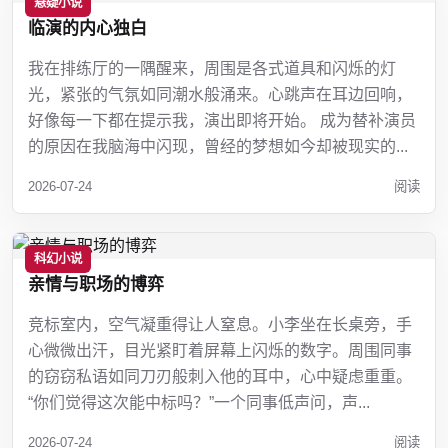
悬疑小说
临演的内心独白
我在排练厅的一隅醒来，周围是各式道具和闪烁的灯
光，紧张的气氛如同潮水般涌来。心跳声在耳边回响，
好像每一下都在提示我，演出即将开始。 成为替补演员
的原因在我脑海中闪现，曾经的梦想如今却被现实的...
2026-07-24
阅读
科幻小说
亲情与职场的博弈
竞标室内，空气凝重得让人窒息。小李坐在长桌旁，手
心微微出汗，目光紧盯着屏幕上闪烁的数字。周围同事
的窃窃私语如同刀刃般刺入他的耳中，心中疑虑重重。
“你们觉得这次能中标吗？”一个同事低声问，声...
2026-07-24
阅读