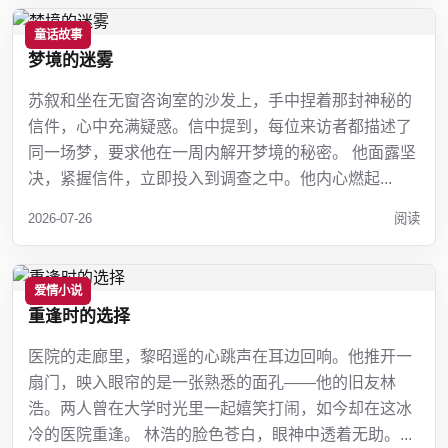
童话故事
梦境的迷雾
苏叙和坐在无窗咨询室的沙发上，手中捏着那封神秘的
信件，心中充满疑惑。信中提到，每位来访者都描述了
同一场梦，要求他在一周内解开梦境的秘密。 他面露坚
决，紧握信件，立即投入到调查之中。他内心燃起...
2026-07-26
阅读
爱情小说
重逢时的选择
医院的走廊里，黎昭遥的心跳声在耳边回响。他推开一
扇门，映入眼帘的是一张熟悉的面孔——他的旧友林
浩。两人曾在大学时光里一起嬉笑打闹，如今却在这冰
冷的医院重逢。 林浩的脸色苍白，眼神中透着无助。...