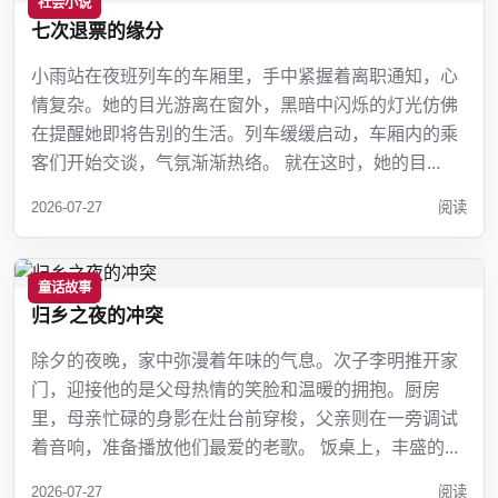
社会小说
七次退票的缘分
小雨站在夜班列车的车厢里，手中紧握着离职通知，心
情复杂。她的目光游离在窗外，黑暗中闪烁的灯光仿佛
在提醒她即将告别的生活。列车缓缓启动，车厢内的乘
客们开始交谈，气氛渐渐热络。 就在这时，她的目...
2026-07-27
阅读
童话故事
归乡之夜的冲突
除夕的夜晚，家中弥漫着年味的气息。次子李明推开家
门，迎接他的是父母热情的笑脸和温暖的拥抱。厨房
里，母亲忙碌的身影在灶台前穿梭，父亲则在一旁调试
着音响，准备播放他们最爱的老歌。 饭桌上，丰盛的...
2026-07-27
阅读