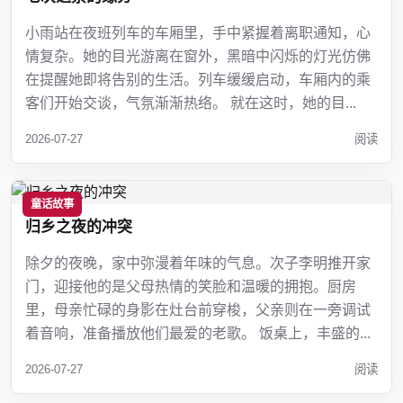
小雨站在夜班列车的车厢里，手中紧握着离职通知，心
情复杂。她的目光游离在窗外，黑暗中闪烁的灯光仿佛
在提醒她即将告别的生活。列车缓缓启动，车厢内的乘
客们开始交谈，气氛渐渐热络。 就在这时，她的目...
2026-07-27
阅读
童话故事
归乡之夜的冲突
除夕的夜晚，家中弥漫着年味的气息。次子李明推开家
门，迎接他的是父母热情的笑脸和温暖的拥抱。厨房
里，母亲忙碌的身影在灶台前穿梭，父亲则在一旁调试
着音响，准备播放他们最爱的老歌。 饭桌上，丰盛的...
2026-07-27
阅读