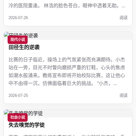
冷的医院重逢。 林浩的脸色苍白，眼神中透着无助。...
2026-07-26
阅读
现代小说
田径生的逆袭
比赛的日子临近，操场上的气氛紧张而充满期待。小杰
站在一旁，目光不时瞥向磨损严重的钉鞋，心头的焦虑
如潮水般涌来。教练宣布即将开始校际比赛，这让他心
中不由得一沉，仿佛面临着巨大的挑战。 “小杰，...
2026-07-25
阅读
社会小说
失去嗅觉的学徒