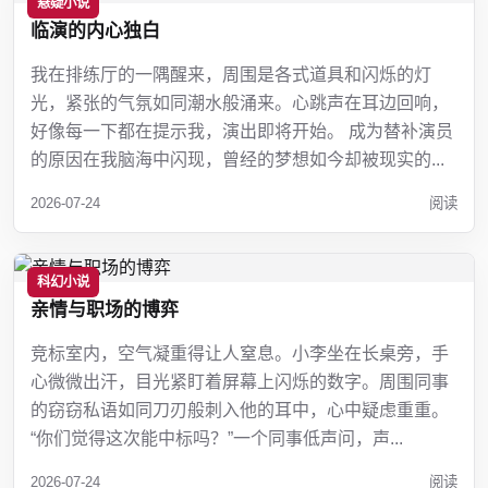
悬疑小说
临演的内心独白
我在排练厅的一隅醒来，周围是各式道具和闪烁的灯
光，紧张的气氛如同潮水般涌来。心跳声在耳边回响，
好像每一下都在提示我，演出即将开始。 成为替补演员
的原因在我脑海中闪现，曾经的梦想如今却被现实的...
2026-07-24
阅读
科幻小说
亲情与职场的博弈
竞标室内，空气凝重得让人窒息。小李坐在长桌旁，手
心微微出汗，目光紧盯着屏幕上闪烁的数字。周围同事
的窃窃私语如同刀刃般刺入他的耳中，心中疑虑重重。
“你们觉得这次能中标吗？”一个同事低声问，声...
2026-07-24
阅读