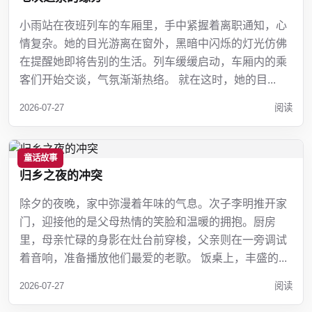
小雨站在夜班列车的车厢里，手中紧握着离职通知，心
情复杂。她的目光游离在窗外，黑暗中闪烁的灯光仿佛
在提醒她即将告别的生活。列车缓缓启动，车厢内的乘
客们开始交谈，气氛渐渐热络。 就在这时，她的目...
2026-07-27
阅读
童话故事
归乡之夜的冲突
除夕的夜晚，家中弥漫着年味的气息。次子李明推开家
门，迎接他的是父母热情的笑脸和温暖的拥抱。厨房
里，母亲忙碌的身影在灶台前穿梭，父亲则在一旁调试
着音响，准备播放他们最爱的老歌。 饭桌上，丰盛的...
2026-07-27
阅读