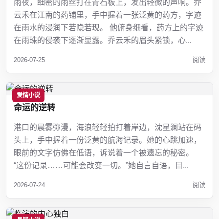
雨夜，细密的雨丝打在青石板上，发出轻微的声响。乔
云禾在江南的药铺里，手中握着一张泛黄的药方，字迹
在雨水的浸润下若隐若现。 他俯身细看，药方上的字迹
在雨珠的侵袭下逐渐显露。乔云禾的眉头紧锁，心...
2026-07-25
阅读
爱情小说
命运的逆转
港口的晨雾弥漫，海浪轻轻拍打着岸边，沈星澜站在码
头上，手中握着一份泛黄的航海记录。她的心跳加速，
眼前的文字仿佛在低语，诉说着一个被遗忘的秘密。
“这份记录……可能会改变一切。”她自言自语，目...
2026-07-24
阅读