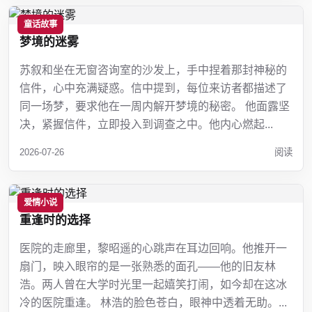
童话故事
梦境的迷雾
苏叙和坐在无窗咨询室的沙发上，手中捏着那封神秘的
信件，心中充满疑惑。信中提到，每位来访者都描述了
同一场梦，要求他在一周内解开梦境的秘密。 他面露坚
决，紧握信件，立即投入到调查之中。他内心燃起...
2026-07-26
阅读
爱情小说
重逢时的选择
医院的走廊里，黎昭遥的心跳声在耳边回响。他推开一
扇门，映入眼帘的是一张熟悉的面孔——他的旧友林
浩。两人曾在大学时光里一起嬉笑打闹，如今却在这冰
冷的医院重逢。 林浩的脸色苍白，眼神中透着无助。...