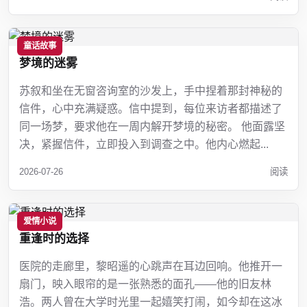
童话故事
梦境的迷雾
苏叙和坐在无窗咨询室的沙发上，手中捏着那封神秘的
信件，心中充满疑惑。信中提到，每位来访者都描述了
同一场梦，要求他在一周内解开梦境的秘密。 他面露坚
决，紧握信件，立即投入到调查之中。他内心燃起...
2026-07-26
阅读
爱情小说
重逢时的选择
医院的走廊里，黎昭遥的心跳声在耳边回响。他推开一
扇门，映入眼帘的是一张熟悉的面孔——他的旧友林
浩。两人曾在大学时光里一起嬉笑打闹，如今却在这冰