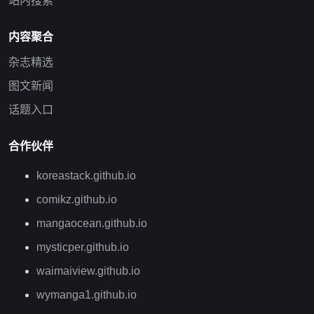
站内搜索
内容聚合
杂志精选
图文新闻
话题入口
合作伙伴
koreastack.github.io
comikz.github.io
mangaocean.github.io
mysticper.github.io
waimaiview.github.io
wymanga1.github.io