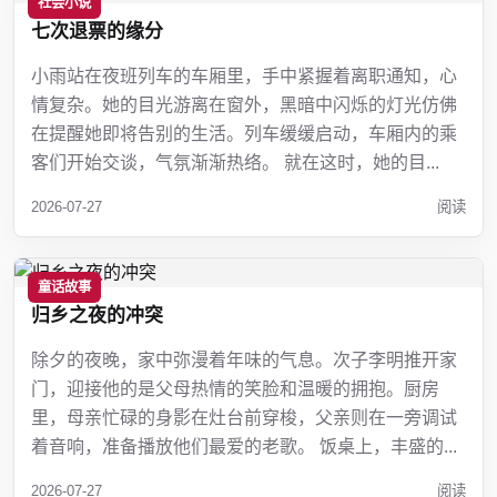
社会小说
七次退票的缘分
小雨站在夜班列车的车厢里，手中紧握着离职通知，心
情复杂。她的目光游离在窗外，黑暗中闪烁的灯光仿佛
在提醒她即将告别的生活。列车缓缓启动，车厢内的乘
客们开始交谈，气氛渐渐热络。 就在这时，她的目...
2026-07-27
阅读
童话故事
归乡之夜的冲突
除夕的夜晚，家中弥漫着年味的气息。次子李明推开家
门，迎接他的是父母热情的笑脸和温暖的拥抱。厨房
里，母亲忙碌的身影在灶台前穿梭，父亲则在一旁调试
着音响，准备播放他们最爱的老歌。 饭桌上，丰盛的...
2026-07-27
阅读