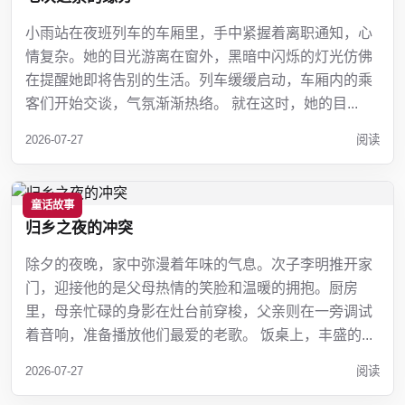
小雨站在夜班列车的车厢里，手中紧握着离职通知，心
情复杂。她的目光游离在窗外，黑暗中闪烁的灯光仿佛
在提醒她即将告别的生活。列车缓缓启动，车厢内的乘
客们开始交谈，气氛渐渐热络。 就在这时，她的目...
2026-07-27
阅读
童话故事
归乡之夜的冲突
除夕的夜晚，家中弥漫着年味的气息。次子李明推开家
门，迎接他的是父母热情的笑脸和温暖的拥抱。厨房
里，母亲忙碌的身影在灶台前穿梭，父亲则在一旁调试
着音响，准备播放他们最爱的老歌。 饭桌上，丰盛的...
2026-07-27
阅读