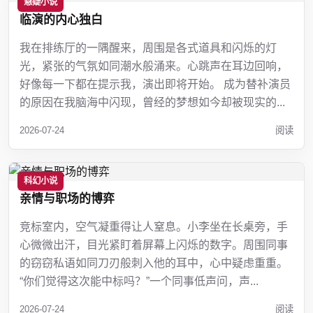
悬疑小说
临演的内心独白
我在排练厅的一隅醒来，周围是各式道具和闪烁的灯
光，紧张的气氛如同潮水般涌来。心跳声在耳边回响，
好像每一下都在提示我，演出即将开始。 成为替补演员
的原因在我脑海中闪现，曾经的梦想如今却被现实的...
2026-07-24
阅读
科幻小说
亲情与职场的博弈
竞标室内，空气凝重得让人窒息。小李坐在长桌旁，手
心微微出汗，目光紧盯着屏幕上闪烁的数字。周围同事
的窃窃私语如同刀刃般刺入他的耳中，心中疑虑重重。
“你们觉得这次能中标吗？”一个同事低声问，声...
2026-07-24
阅读