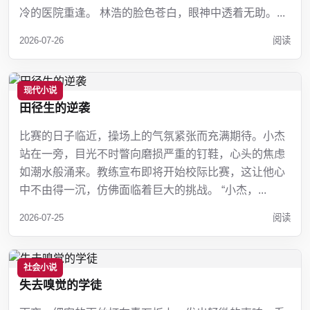
冷的医院重逢。 林浩的脸色苍白，眼神中透着无助。...
2026-07-26
阅读
现代小说
田径生的逆袭
比赛的日子临近，操场上的气氛紧张而充满期待。小杰
站在一旁，目光不时瞥向磨损严重的钉鞋，心头的焦虑
如潮水般涌来。教练宣布即将开始校际比赛，这让他心
中不由得一沉，仿佛面临着巨大的挑战。 “小杰，...
2026-07-25
阅读
社会小说
失去嗅觉的学徒