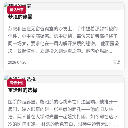
童话故事
梦境的迷雾
苏叙和坐在无窗咨询室的沙发上，手中捏着那封神秘的
信件，心中充满疑惑。信中提到，每位来访者都描述了
同一场梦，要求他在一周内解开梦境的秘密。 他面露坚
决，紧握信件，立即投入到调查之中。他内心燃起...
2026-07-26
阅读
爱情小说
重逢时的选择
医院的走廊里，黎昭遥的心跳声在耳边回响。他推开一
扇门，映入眼帘的是一张熟悉的面孔——他的旧友林
浩。两人曾在大学时光里一起嬉笑打闹，如今却在这冰
冷的医院重逢。 林浩的脸色苍白，眼神中透着无助。...