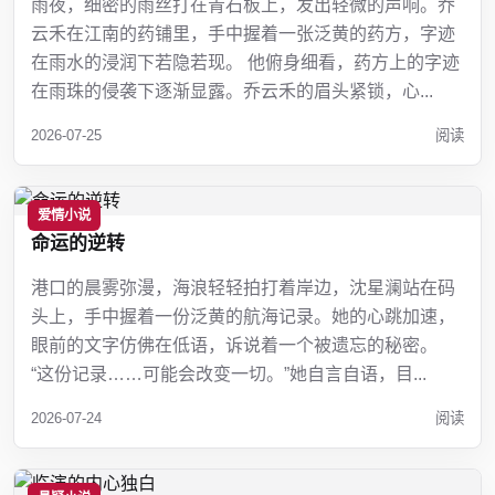
雨夜，细密的雨丝打在青石板上，发出轻微的声响。乔
云禾在江南的药铺里，手中握着一张泛黄的药方，字迹
在雨水的浸润下若隐若现。 他俯身细看，药方上的字迹
在雨珠的侵袭下逐渐显露。乔云禾的眉头紧锁，心...
2026-07-25
阅读
爱情小说
命运的逆转
港口的晨雾弥漫，海浪轻轻拍打着岸边，沈星澜站在码
头上，手中握着一份泛黄的航海记录。她的心跳加速，
眼前的文字仿佛在低语，诉说着一个被遗忘的秘密。
“这份记录……可能会改变一切。”她自言自语，目...
2026-07-24
阅读