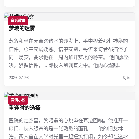
童话故事
梦境的迷雾
苏叙和坐在无窗咨询室的沙发上，手中捏着那封神秘的
信件，心中充满疑惑。信中提到，每位来访者都描述了
同一场梦，要求他在一周内解开梦境的秘密。 他面露坚
决，紧握信件，立即投入到调查之中。他内心燃起...
2026-07-26
阅读
爱情小说
重逢时的选择
医院的走廊里，黎昭遥的心跳声在耳边回响。他推开一
扇门，映入眼帘的是一张熟悉的面孔——他的旧友林
浩。两人曾在大学时光里一起嬉笑打闹，如今却在这冰