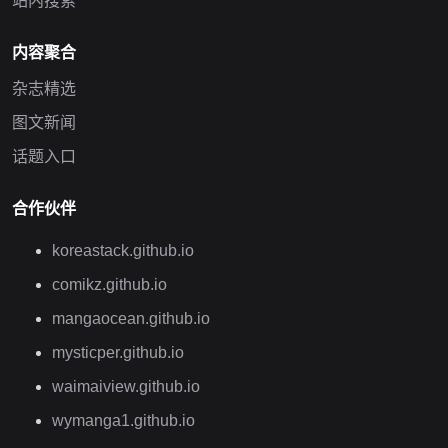
站内搜索
内容聚合
杂志精选
图文新闻
话题入口
合作伙伴
koreastack.github.io
comikz.github.io
mangaocean.github.io
mysticper.github.io
waimaiview.github.io
wymanga1.github.io