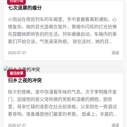
社会小说
七次退票的缘分
小雨站在夜班列车的车厢里，手中紧握着离职通知，心
情复杂。她的目光游离在窗外，黑暗中闪烁的灯光仿佛
在提醒她即将告别的生活。列车缓缓启动，车厢内的乘
客们开始交谈，气氛渐渐热络。 就在这时，她的目...
2026-07-27
阅读
童话故事
归乡之夜的冲突
除夕的夜晚，家中弥漫着年味的气息。次子李明推开家
门，迎接他的是父母热情的笑脸和温暖的拥抱。厨房
里，母亲忙碌的身影在灶台前穿梭，父亲则在一旁调试
着音响，准备播放他们最爱的老歌。 饭桌上，丰盛的...
2026-07-27
阅读