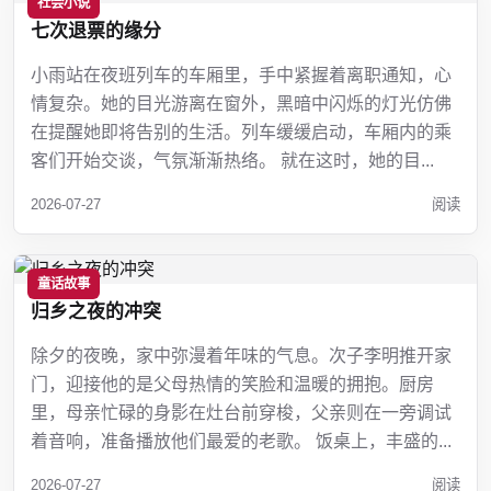
社会小说
七次退票的缘分
小雨站在夜班列车的车厢里，手中紧握着离职通知，心
情复杂。她的目光游离在窗外，黑暗中闪烁的灯光仿佛
在提醒她即将告别的生活。列车缓缓启动，车厢内的乘
客们开始交谈，气氛渐渐热络。 就在这时，她的目...
2026-07-27
阅读
童话故事
归乡之夜的冲突
除夕的夜晚，家中弥漫着年味的气息。次子李明推开家
门，迎接他的是父母热情的笑脸和温暖的拥抱。厨房
里，母亲忙碌的身影在灶台前穿梭，父亲则在一旁调试
着音响，准备播放他们最爱的老歌。 饭桌上，丰盛的...
2026-07-27
阅读