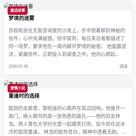
童话故事
梦境的迷雾
苏叙和坐在无窗咨询室的沙发上，手中捏着那封神秘的
信件，心中充满疑惑。信中提到，每位来访者都描述了
同一场梦，要求他在一周内解开梦境的秘密。 他面露坚
决，紧握信件，立即投入到调查之中。他内心燃起...
2026-07-26
阅读
爱情小说
重逢时的选择
医院的走廊里，黎昭遥的心跳声在耳边回响。他推开一
扇门，映入眼帘的是一张熟悉的面孔——他的旧友林
浩。两人曾在大学时光里一起嬉笑打闹，如今却在这冰
冷的医院重逢。 林浩的脸色苍白，眼神中透着无助。...