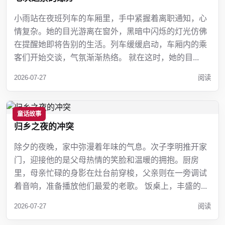
小雨站在夜班列车的车厢里，手中紧握着离职通知，心
情复杂。她的目光游离在窗外，黑暗中闪烁的灯光仿佛
在提醒她即将告别的生活。列车缓缓启动，车厢内的乘
客们开始交谈，气氛渐渐热络。 就在这时，她的目...
2026-07-27
阅读
童话故事
归乡之夜的冲突
除夕的夜晚，家中弥漫着年味的气息。次子李明推开家
门，迎接他的是父母热情的笑脸和温暖的拥抱。厨房
里，母亲忙碌的身影在灶台前穿梭，父亲则在一旁调试
着音响，准备播放他们最爱的老歌。 饭桌上，丰盛的...
2026-07-27
阅读