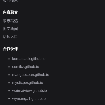
站内搜索
内容聚合
杂志精选
图文新闻
话题入口
合作伙伴
koreastack.github.io
comikz.github.io
mangaocean.github.io
mysticper.github.io
waimaiview.github.io
wymanga1.github.io