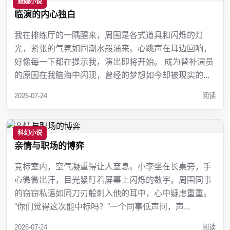
悬疑小说
临演的内心独白
我在排练厅的一隅醒来，周围是各式道具和闪烁的灯
光，紧张的气氛如同潮水般涌来。心跳声在耳边回响，
好像每一下都在提示我，演出即将开始。 成为替补演员
的原因在我脑海中闪现，曾经的梦想如今却被现实的...
2026-07-24
阅读
科幻小说
亲情与职场的博弈
竞标室内，空气凝重得让人窒息。小李坐在长桌旁，手
心微微出汗，目光紧盯着屏幕上闪烁的数字。周围同事
的窃窃私语如同刀刃般刺入他的耳中，心中疑虑重重。
“你们觉得这次能中标吗？”一个同事低声问，声...
2026-07-24
阅读