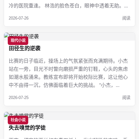
冷的医院重逢。 林浩的脸色苍白，眼神中透着无助。...
2026-07-26
阅读
现代小说
田径生的逆袭
比赛的日子临近，操场上的气氛紧张而充满期待。小杰
站在一旁，目光不时瞥向磨损严重的钉鞋，心头的焦虑
如潮水般涌来。教练宣布即将开始校际比赛，这让他心
中不由得一沉，仿佛面临着巨大的挑战。 “小杰，...
2026-07-25
阅读
社会小说
失去嗅觉的学徒