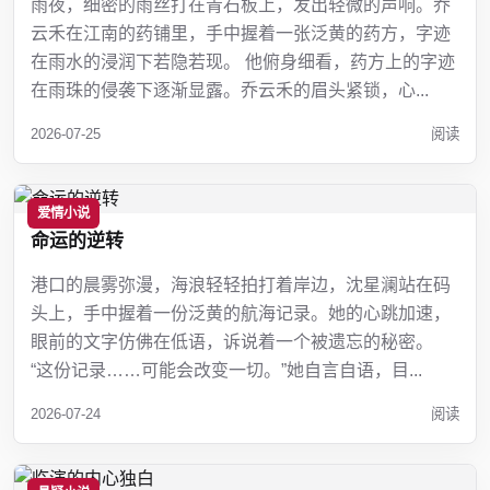
雨夜，细密的雨丝打在青石板上，发出轻微的声响。乔
云禾在江南的药铺里，手中握着一张泛黄的药方，字迹
在雨水的浸润下若隐若现。 他俯身细看，药方上的字迹
在雨珠的侵袭下逐渐显露。乔云禾的眉头紧锁，心...
2026-07-25
阅读
爱情小说
命运的逆转
港口的晨雾弥漫，海浪轻轻拍打着岸边，沈星澜站在码
头上，手中握着一份泛黄的航海记录。她的心跳加速，
眼前的文字仿佛在低语，诉说着一个被遗忘的秘密。
“这份记录……可能会改变一切。”她自言自语，目...
2026-07-24
阅读