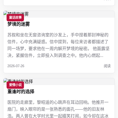
童话故事
梦境的迷雾
苏叙和坐在无窗咨询室的沙发上，手中捏着那封神秘的
信件，心中充满疑惑。信中提到，每位来访者都描述了
同一场梦，要求他在一周内解开梦境的秘密。 他面露坚
决，紧握信件，立即投入到调查之中。他内心燃起...
2026-07-26
阅读
爱情小说
重逢时的选择
医院的走廊里，黎昭遥的心跳声在耳边回响。他推开一
扇门，映入眼帘的是一张熟悉的面孔——他的旧友林
浩。两人曾在大学时光里一起嬉笑打闹，如今却在这冰